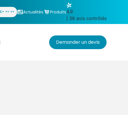
4,9
4
Actualités
Produits
* ** **
| 36 avis contrôlés
t
Demander un devis