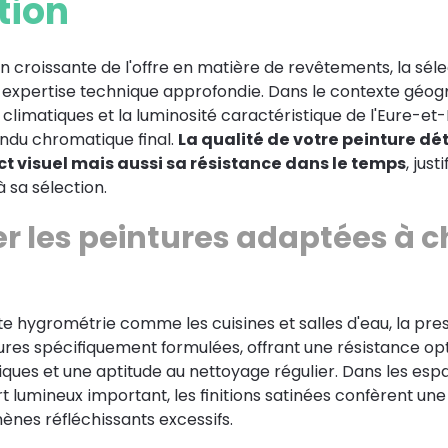
tion
on croissante de l'offre en matière de revêtements, la sél
 expertise technique approfondie. Dans le contexte géo
climatiques et la luminosité caractéristique de l'Eure-et-
endu chromatique final.
La qualité de votre peinture d
t visuel mais aussi sa résistance dans le temps
, just
à sa sélection.
er les peintures adaptées à 
te hygrométrie comme les cuisines et salles d'eau, la pre
ures spécifiquement formulées, offrant une résistance op
ues et une aptitude au nettoyage régulier. Dans les esp
t lumineux important, les finitions satinées confèrent u
nes réfléchissants excessifs.