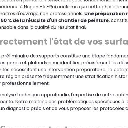
périence à Nogent-le-Roi confirme que cette phase cruc
maîtres d'ouvrage non professionnels.
Une préparation 
50 % de la réussite d'un chantier de peinture
, constit
sable dans la qualité du résultat final.
rectement l'état de vos surf
e préliminaire des supports constitue une étape fondame
 parois et plafonds pour identifier précisément les déso
arités nécessitant une intervention préparatoire. Le patri
tre région présente fréquemment une stratification histo
er professionnellement.
analyse technique approfondie, l'expertise de notre cabi
nente. Notre maîtrise des problématiques spécifiques à l
un diagnostic précis et de vous proposer les protocoles d