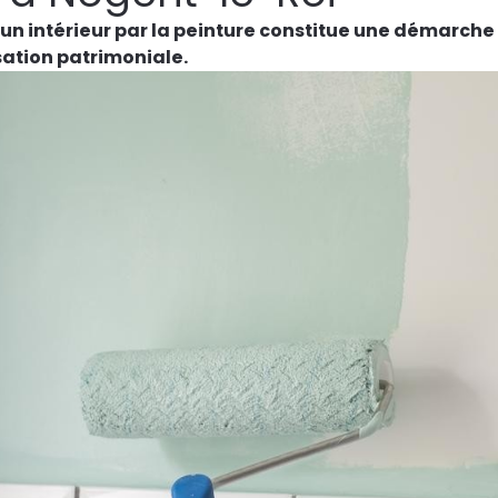
un intérieur par la peinture constitue une démarche 
sation patrimoniale.