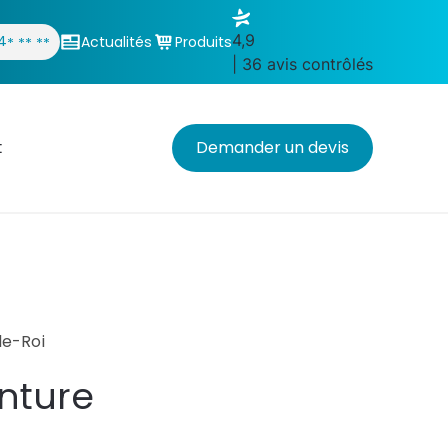
4,9
4
Actualités
Produits
* ** **
| 36 avis contrôlés
t
Demander un devis
le-Roi
nture