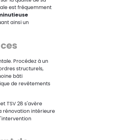
iale est fréquemment
minutieuse
uant ainsi un
aces
ntale. Procédez à un
rdres structurels,
moine bâti
rique de revêtements
net TSV 28 s'avère
a rénovation intérieure
'intervention