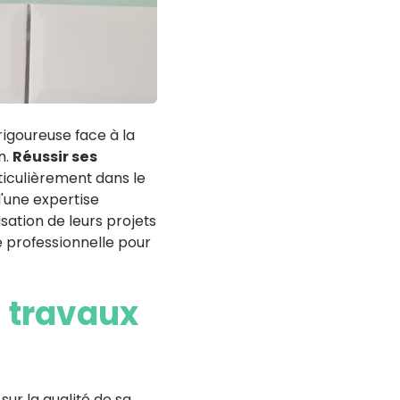
igoureuse face à la
n.
Réussir ses
rticulièrement dans le
d'une expertise
ation de leurs projets
 professionnelle pour
s travaux
ur la qualité de sa