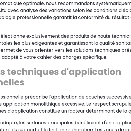
hromatique optimale, nous recommandons systématiquemen
situ avec analyse des variations selon les conditions d'écl
dologie professionnelle garantit la conformité du résultat
sélectionne exclusivement des produits de haute technic
es les plus exigeantes et garantissant la qualité sanitai
permet de vous orienter vers les solutions techniques pr
dapté à votre cahier des charges spécifique.
es techniques d'application
nelles
ssionnelle préconise l'application de couches successive
ne application monolithique excessive. Le respect scrupu
es d'application constitue un facteur déterminant de la qu
 adapté, les surfaces principales bénéficient d'une applic
ture du support et la finition recherchée. Les zones de jon