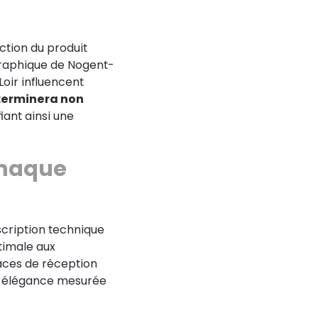
ection du produit
graphique de Nogent-
Loir influencent
éterminera non
ifiant ainsi une
chaque
scription technique
timale aux
aces de réception
ne élégance mesurée