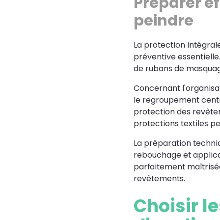
Préparer e
peindre
La protection intégra
préventive essentielle
de rubans de masquage
Concernant l'organisa
le regroupement centra
protection des revêtem
protections textiles p
La préparation techni
rebouchage et applica
parfaitement maîtrisée
revêtements.
Choisir l