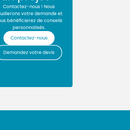
 adaptée à votre projet,
Contactez-nous ! Nous
 cm selon l'usage prévu. Cette
tudierons votre demande et
ssaire pour installer les
ous bénéficierez de conseils
tion. TSV 28 réalise ces travaux
personnalisés.
sion, en tenant compte du
 pour évacuer efficacement les
Contactez-nous
e fondation essentielles Sur le
e couche de tout-venant
Demandez votre devis
té. Elle mesure généralement 15
us, un lit de sable stabilisé de
s en vous permettant de corriger
tte structure multicouche
arges et prévient les
couche nécessite un
indre la densité requise. La
inage Une légère pente de 1 à 2
n de votre habitation. Cette
l'œil nu protège vos fondations
nes sensibles, l'installation d'un