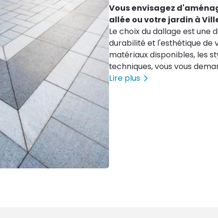
Vous envisagez d'aménage
allée ou votre jardin à Vi
Le choix du dallage est une 
durabilité et l'esthétique de
matériaux disponibles, les st
techniques, vous vous dema
commencer. Que vous souhai
Lire plus
convivial ou sécuriser un p
chaque projet mérite votre
sélectionner le dallage par
et à votre budget. Les différ
sublimer votre extérieur Vot
directement l'apparence et l
aménagements extérieurs. Le
apportent un cachet authent
exceptionnelle aux intempéri
offrent chacun des nuances 
naturellement avec votre en