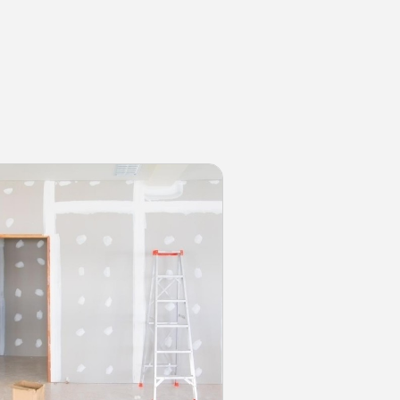
ibilité Les dalles en béton
conomique et particulièrement
ux d'aménagement. Disponibles
leurs et finitions, elles
e naturelle ou le bois. Leur
ix séduira les bricoleurs comme
chent une installation rapide.
parfaitement la pose de ce type
it un résultat esthétique
: l'élégance intemporelle Pour un
rre naturelle demeure un choix
sente des veines et des nuances
ctère exceptionnel à votre
tante au gel et aux UV, elle
dre son éclat. Son entretien se
, ce qui simplifie votre
s cérame : la modernité
ssocie performance technique
iculièrement résistant aux chocs