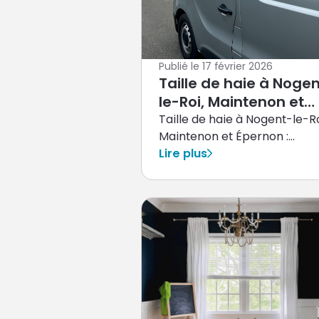
Publié le
17 février 2026
Taille de haie à Noge
le-Roi, Maintenon et
Épernon : quelle
Taille de haie à Nogent-le-Ro
Maintenon et Épernon :
réglementation en 20
découvrez la réglementatio
Lire plus
en Eure-et-Loir ?
2026 en Eure-et-Loir, les
périodes autorisées, distanc
légales et obligations locales
Conseils d’expert pour un
entretien conforme, écologi
et sécurisé avec TSV28.