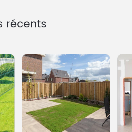
béton : polyvalence et access
représentent une solution é
polyvalente pour vos trava
s récents
dans de nombreux formats, cou
imitent parfaitement la pierr
excellent rapport qualité-pr
les professionnels qui recher
L'équipe de TSV 28 maîtrise 
de revêtement et vous garant
durable. La pierre naturelle 
rendu haut de gamme, la pie
privilégié. Chaque dalle pré
uniques qui donnent un cara
terrasse ou votre allée. Résis
traverse les années sans per
limite à un nettoyage régulier
quotidien. Les dalles en grè
technique Le grès cérame a
et diversité esthétique. Part