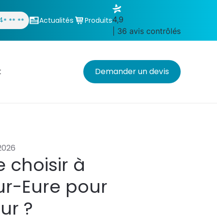
4,9
4
Actualités
Produits
* ** **
| 36 avis contrôlés
t
Demander un devis
 2026
 choisir à
ur-Eure pour
ur ?