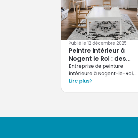
Publié le
12 décembre 2025
Peintre intérieur à
Nogent le Roi : des
travaux de peinture
Entreprise de peinture
intérieure à Nogent-le-Roi,
soignés et durables
TSV28 réalise vos travaux de
Lire plus
rénovation avec soin : murs,
plafonds, finitions. Artisan
peintre local, nous interven
à Nogent-le-Roi et alentour
pour un résultat durable. Dev
gratuit, accompagnement
personnalisé et respect des